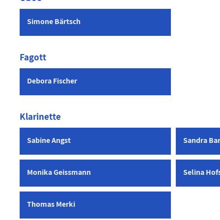
Simone Bärtsch
Fagott
Debora Fischer
Klarinette
Sabine Angst
Sandra Bar
Monika Geissmann
Selina Hof
Thomas Merki