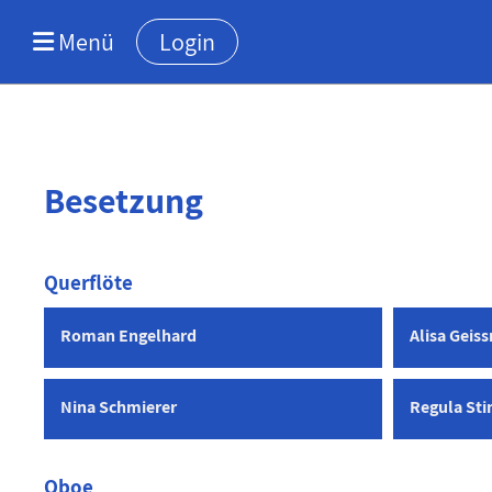
Menü
Login
Besetzung
Querflöte
Roman Engelhard
Alisa Gei
Nina Schmierer
Regula Sti
Oboe