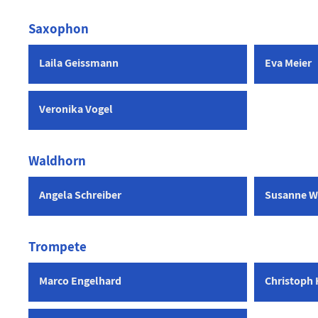
Saxophon
Laila Geissmann
Eva Meier
Veronika Vogel
Waldhorn
Angela Schreiber
Susanne W
Trompete
Marco Engelhard
Christoph 