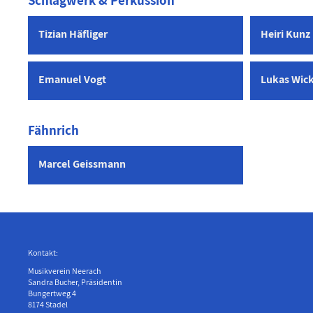
Schlagwerk & Perkussion
Tizian Häfliger
Heiri Kunz
Emanuel Vogt
Lukas Wick
Fähnrich
Marcel Geissmann
Kontakt:
Musikverein Neerach
Sandra Bucher, Präsidentin
Bungertweg 4
8174 Stadel