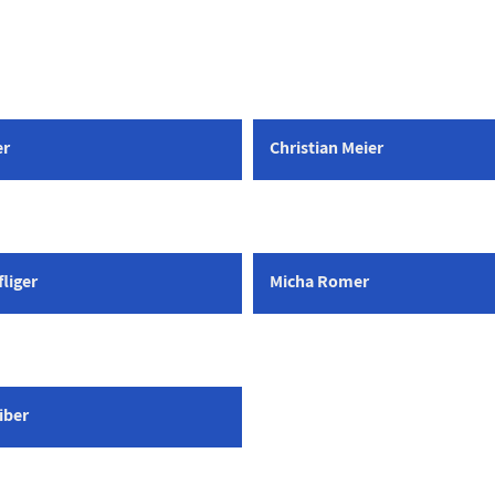
er
Christian Meier
liger
Micha Romer
iber