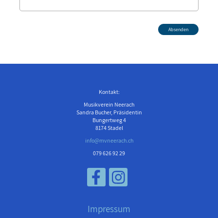
Kontakt:
Musikverein Neerach
Sandra Bucher, Präsidentin
Bungertweg 4
8174 Stadel
info@mvneerach.ch
079 626 92 29
Impressum