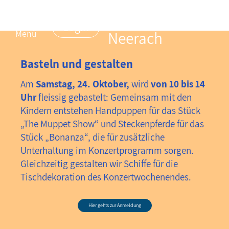
Musikverein
Login
Menü
Neerach
Basteln und gestalten
Am
Samstag, 24. Oktober,
wird
von 10 bis 14
Uhr
fleissig gebastelt: Gemeinsam mit den
Kindern entstehen Handpuppen für das Stück
„The Muppet Show“ und Steckenpferde für das
Stück „Bonanza“, die für zusätzliche
Unterhaltung im Konzertprogramm sorgen.
Gleichzeitig gestalten wir Schiffe für die
Tischdekoration des Konzertwochenendes.
Hier gehts zur Anmeldung