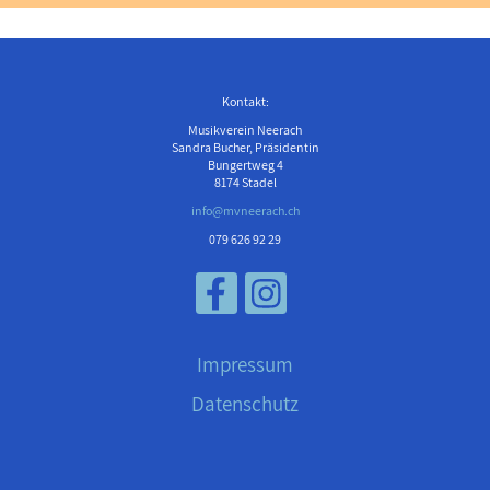
Kontakt:
Musikverein Neerach
Sandra Bucher, Präsidentin
Bungertweg 4
8174 Stadel
info@mvneerach.ch
079 626 92 29
Impressum
Datenschutz