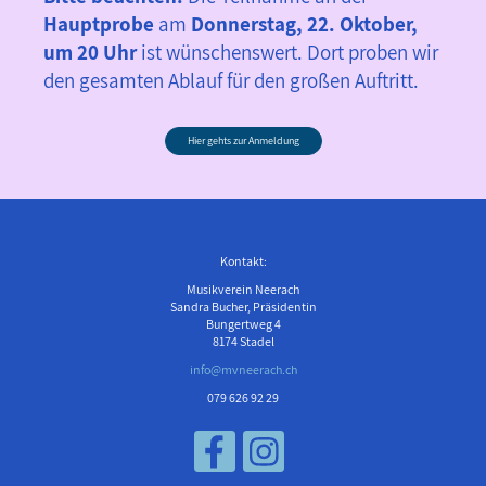
Hauptprobe
am
Donnerstag, 22. Oktober,
um 20 Uhr
ist wünschenswert. Dort proben wir
den gesamten Ablauf für den großen Auftritt.
Hier gehts zur Anmeldung
Kontakt:
Musikverein Neerach
Sandra Bucher, Präsidentin
Bungertweg 4
8174 Stadel
info@mvneerach.ch
079 626 92 29