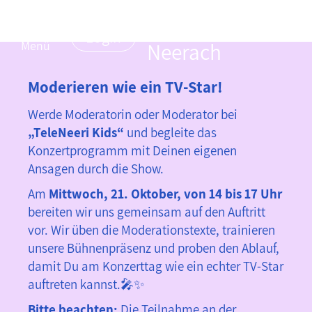
Musikverein
Login
Menü
Neerach
Moderieren wie ein TV-Star!
Werde Moderatorin oder Moderator bei
„TeleNeeri Kids“
und begleite das
Konzertprogramm mit Deinen eigenen
Ansagen durch die Show.
Am
Mittwoch, 21. Oktober, von 14 bis 17 Uhr
bereiten wir uns gemeinsam auf den Auftritt
vor. Wir üben die Moderationstexte, trainieren
unsere Bühnenpräsenz und proben den Ablauf,
damit Du am Konzerttag wie ein echter TV-Star
auftreten kannst.🎤✨
Bitte beachten:
Die Teilnahme an der